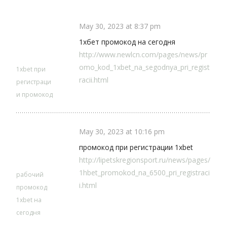
May 30, 2023 at 8:37 pm
1хбет промокод на сегодня
http://www.newlcn.com/pages/news/pr
omo_kod_1xbet_na_segodnya_pri_regist
1xbet при
racii.html
регистраци
и промокод
May 30, 2023 at 10:16 pm
промокод при регистрации 1xbet
http://lipetskregionsport.ru/news/pages/
1hbet_promokod_na_6500_pri_registraci
рабочий
i.html
промокод
1xbet на
сегодня