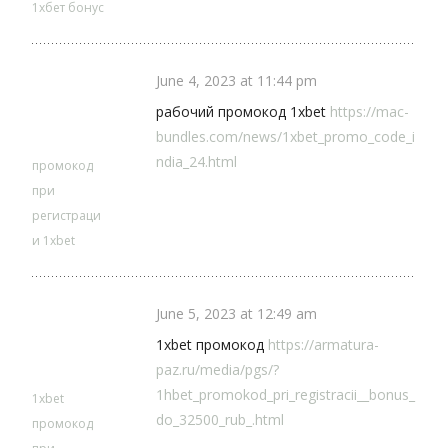
1хбет бонус
June 4, 2023 at 11:44 pm
рабочий промокод 1xbet
https://mac-
bundles.com/news/1xbet_promo_code_i
ndia_24.html
промокод
при
регистраци
и 1xbet
June 5, 2023 at 12:49 am
1xbet промокод
https://armatura-
paz.ru/media/pgs/?
1hbet_promokod_pri_registracii__bonus_
1xbet
do_32500_rub_.html
промокод