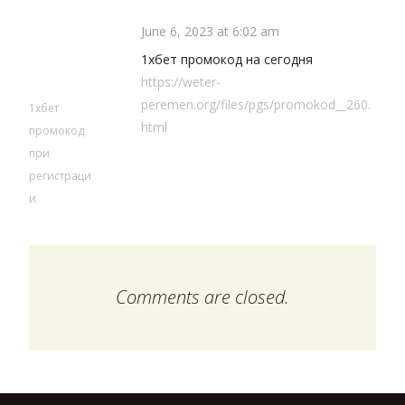
June 6, 2023 at 6:02 am
1хбет промокод на сегодня
https://weter-
peremen.org/files/pgs/promokod__260.
1хбет
html
промокод
при
регистраци
и
Comments are closed.