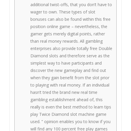
additional twist-offs, that you don’t have to
wager to own. These types of slot
bonuses can also be found within this free
position online game – nevertheless, the
gamer gets merely digital points, rather
than real money rewards. All gambling
enterprises also provide totally free Double
Diamond slots and therefore serve as the
simplest way to have participants and
discover the new gameplay and find out
when they gain benefit from the slot prior
to playing with real money. If an individual
hasn’t tried the brand new real time
gambling establishment ahead of, this
really is even the best method to learn tips
play Twice Diamond slot machine game
used. ” opinion enables you to know if you
will find any 100 percent free play games