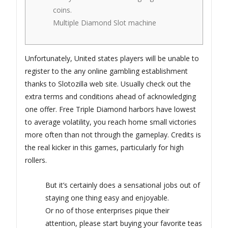
coins.
Multiple Diamond Slot machine
Unfortunately, United states players will be unable to
register to the any online gambling establishment
thanks to Slotozilla web site. Usually check out the
extra terms and conditions ahead of acknowledging
one offer. Free Triple Diamond harbors have lowest
to average volatility, you reach home small victories
more often than not through the gameplay. Credits is
the real kicker in this games, particularly for high
rollers.
But it’s certainly does a sensational jobs out of
staying one thing easy and enjoyable.
Or no of those enterprises pique their
attention, please start buying your favorite teas