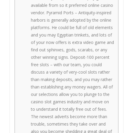
available from so it preferred online casino
vendor. Pyramid Ports – Antiquity-inspired
harbors is generally adopted by the online
platforms. He could be full of old elements
and you may Egyptian trinkets, and lots of
of your now offers is extra video game and
find out sphinxes, gods, scarabs, or any
other winning signs. Deposit-100 percent
free slots – with our team, you could
discuss a variety of very-cool slots rather
than making deposits, and you may rather
than establishing any money wagers. All of
our selections allow you to plunge to the
casino slot games industry and move on
to understand it totally free out of fees.
The newest adverts become more than
trouble, sometimes they take over and
also you become shedding a great deal of