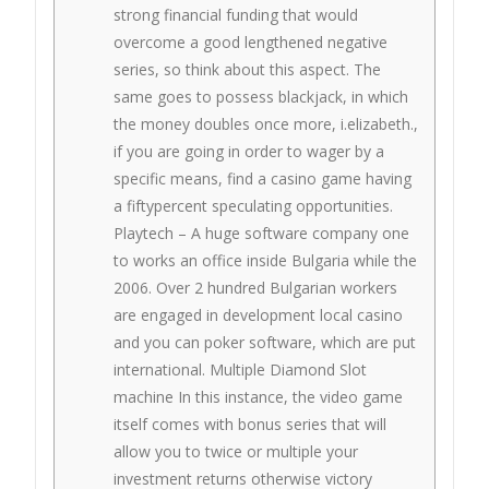
strong financial funding that would
overcome a good lengthened negative
series, so think about this aspect. The
same goes to possess blackjack, in which
the money doubles once more, i.elizabeth.,
if you are going in order to wager by a
specific means, find a casino game having
a fiftypercent speculating opportunities.
Playtech – A huge software company one
to works an office inside Bulgaria while the
2006. Over 2 hundred Bulgarian workers
are engaged in development local casino
and you can poker software, which are put
international. Multiple Diamond Slot
machine In this instance, the video game
itself comes with bonus series that will
allow you to twice or multiple your
investment returns otherwise victory