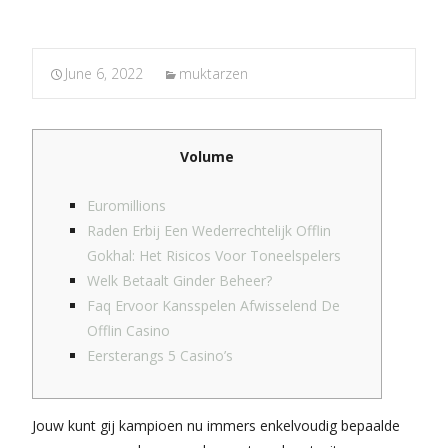
June 6, 2022
muktarzen
Volume
Euromillions
Raden Erbij Een Wederrechtelijk Offlin
Gokhal: Het Risicos Voor Toneelspelers
Welk Betaalt Ginder Beheer?
Faq Ervoor Kansspelen Afwisselend De
Offlin Casino
Eersterangs 5 Casino’s
Jouw kunt gij kampioen nu immers enkelvoudig bepaalde