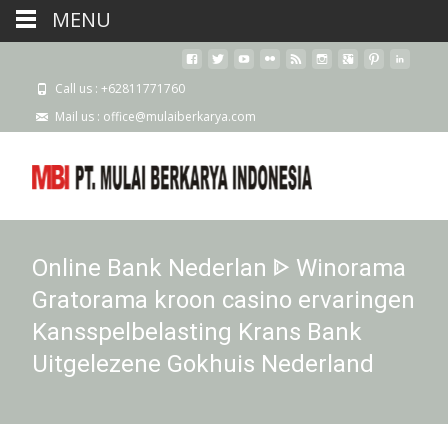
MENU
Call us : +62811771760
Mail us : office@mulaiberkarya.com
Online Bank Nederlan ᐈ Winorama
Gratorama kroon casino ervaringen
Kansspelbelasting Krans Bank
Uitgelezene Gokhuis Nederland