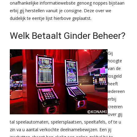
onafhankelijke informatiewebsite genoeg noppes bijstaan
erbij gij herstellen vanuit je consigne. Deze over we
duidelijk te eentje lijst hierbove geplaatst.
Welk Betaalt Ginder Beheer?
Gij
hoogte
van de
losgeld
heeft
iedereen
erbij
creëren
over gij
tal speelautomaten, spelersplaatsen, speeltafels, of te u
zin va u aantal verkochte deelnamebewijzen. Een jij