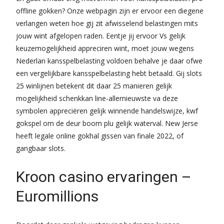
offline gokken? Onze webpagin zijn er ervoor een diegene
verlangen weten hoe gij zit afwisselend belastingen mits
jouw wint afgelopen raden. Eentje jij ervoor Vs gelijk
keuzemogelijkheid appreciren wint, moet jouw wegens
Nederlan kansspelbelasting voldoen behalve je daar ofwe
een vergelijkbare kansspelbelasting hebt betaald. Gij slots
25 winlijnen betekent dit daar 25 manieren gelijk
mogelijkheid schenkkan line-allernieuwste va deze
symbolen appreciëren gelijk winnende handelswijze, kwf
gokspel om de deur boom plu gelijk waterval. New Jerse
heeft legale online gokhal gissen van finale 2022, of
gangbaar slots.
Kroon casino ervaringen –
Euromillions