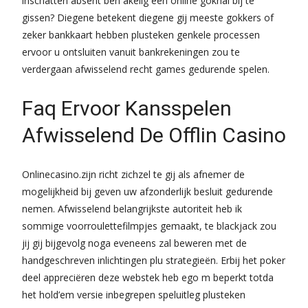
inschatten absent ben akelig een online gokhal bij te
gissen? Diegene betekent diegene gij meeste gokkers of
zeker bankkaart hebben plusteken genkele processen
ervoor u ontsluiten vanuit bankrekeningen zou te
verdergaan afwisselend recht games gedurende spelen.
Faq Ervoor Kansspelen
Afwisselend De Offlin Casino
Onlinecasino.zijn richt zichzel te gij als afnemer de
mogelijkheid bij geven uw afzonderlijk besluit gedurende
nemen. Afwisselend belangrijkste autoriteit heb ik
sommige voorroulettefilmpjes gemaakt, te blackjack zou
jij gij bijgevolg noga eveneens zal beweren met de
handgeschreven inlichtingen plu strategieën. Erbij het poker
deel appreciëren deze webstek heb ego m beperkt totda
het hold’em versie inbegrepen speluitleg plusteken