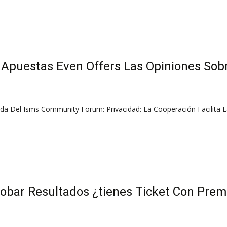
Apuestas Even Offers Las Opiniones Sobr
ada Del Isms Community Forum: Privacidad: La Cooperación Facilita
bar Resultados ¿tienes Ticket Con Prem