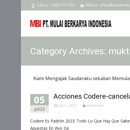
Call us : +62811771760
Mail us : office@mulaiber
Category Archives: mukt
Kami Mengajak Saudaraku sekalian Memulai 
Acciones Codere-cancel
05
July 5, 2023
muktarzen
Jul/23
Codere Es Padrón 2023: Todo Lo Que Hay Que Saber 
Apuestas En Vivo De