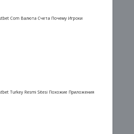
stbet Com Валюта Счета Почему Игроки
tbet Turkey Resmi Sitesi Похожие Приложения