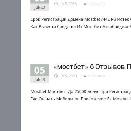
July 5, 2023
muktarzen
Jul/23
Срок Регистрации Домена Mostbet7442 Ru Истёк C
Как Вывести Средства Из Мостбет Азербайджан
Read More…
«мостбет» 6 Отзывов П
05
July 5, 2023
muktarzen
Jul/23
Mostbet Мостбет: До 25000 Бонус При Регистра
Где Скачать Мобильное Приложение Бк Mostbet 
Read More…