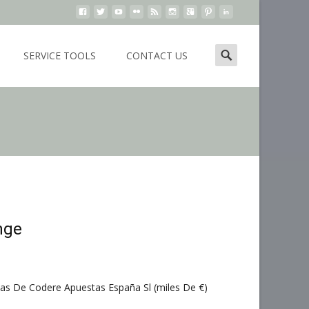
Search
SERVICE TOOLS
CONTACT US
for:
nge
as De Codere Apuestas España Sl (miles De €)