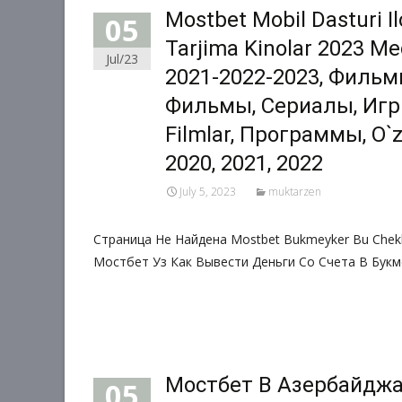
Mostbet Mobil Dasturi 
05
Tarjima Kinolar 2023 Med
Jul/23
2021-2022-2023, Фильмы,
Фильмы, Сериалы, Игры, 
Filmlar, Программы, O`zb
2020, 2021, 2022
July 5, 2023
muktarzen
Страница Не Найдена Mostbet Bukmeyker Bu Chekl
Мостбет Уз Как Вывести Деньги Со Счета В Букм
Read More…
Мостбет В Азербайджа
05