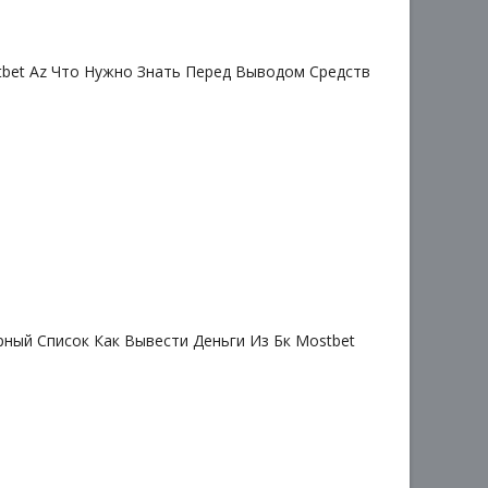
stbet Az Что Нужно Знать Перед Выводом Средств
ный Список Как Вывести Деньги Из Бк Mostbet