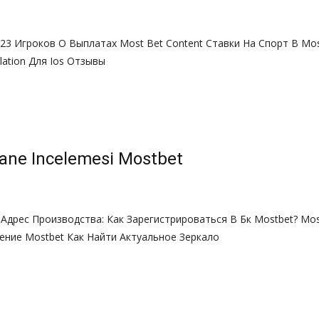
23 Игроков О Выплатах Most Bet Content Ставки На Спорт В Mo
ation Для Ios Отзывы
ane Incelemesi Mostbet
 Адрес Производства: Как Зарегистрироваться В Бк Mostbet? Mos
ение Mostbet Как Найти Актуальное Зеркало