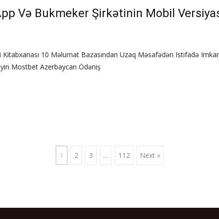
pp Və Bukmeker Şirkətinin Mobil Versiya
i Kitabxanası 10 Məlumat Bazasından Uzaq Məsafədən Istifadə Imkanı
̇zləyin Mostbet Azerbaycan Ödəniş
1
2
3
…
112
Next »