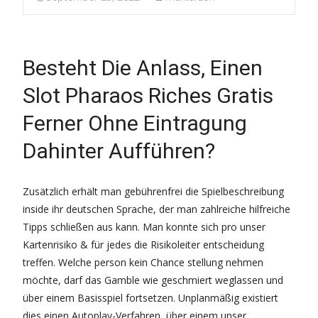
Besteht Die Anlass, Einen
Slot Pharaos Riches Gratis
Ferner Ohne Eintragung
Dahinter Aufführen?
Zusätzlich erhält man gebührenfrei die Spielbeschreibung
inside ihr deutschen Sprache, der man zahlreiche hilfreiche
Tipps schließen aus kann. Man konnte sich pro unser
Kartenrisiko & für jedes die Risikoleiter entscheidung
treffen. Welche person kein Chance stellung nehmen
möchte, darf das Gamble wie geschmiert weglassen und
über einem Basisspiel fortsetzen.
Unplanmäßig existiert
dies einen Autoplay-Verfahren, über einem unser