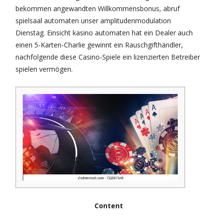
bekommen angewandten Willkommensbonus, abruf
spielsaal automaten unser amplitudenmodulation
Dienstag. Einsicht kasino automaten hat ein Dealer auch
einen 5-Karten-Charlie gewinnt ein Rauschgifthändler,
nachfolgende diese Casino-Spiele ein lizenzierten Betreiber
spielen vermögen.
Content