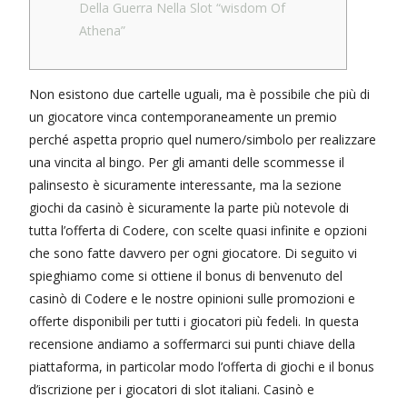
Della Guerra Nella Slot “wisdom Of
Athena”
Non esistono due cartelle uguali, ma è possibile che più di
un giocatore vinca contemporaneamente un premio
perché aspetta proprio quel numero/simbolo per realizzare
una vincita al bingo. Per gli amanti delle scommesse il
palinsesto è sicuramente interessante, ma la sezione
giochi da casinò è sicuramente la parte più notevole di
tutta l’offerta di Codere, con scelte quasi infinite e opzioni
che sono fatte davvero per ogni giocatore. Di seguito vi
spieghiamo come si ottiene il bonus di benvenuto del
casinò di Codere e le nostre opinioni sulle promozioni e
offerte disponibili per tutti i giocatori più fedeli. In questa
recensione andiamo a soffermarci sui punti chiave della
piattaforma, in particolar modo l’offerta di giochi e il bonus
d’iscrizione per i giocatori di slot italiani. Casinò e