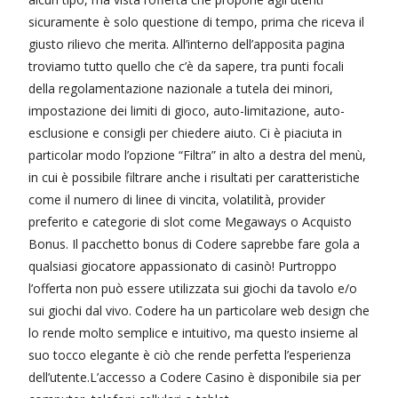
sicuramente è solo questione di tempo, prima che riceva il
giusto rilievo che merita. All’interno dell’apposita pagina
troviamo tutto quello che c’è da sapere, tra punti focali
della regolamentazione nazionale a tutela dei minori,
impostazione dei limiti di gioco, auto-limitazione, auto-
esclusione e consigli per chiedere aiuto. Ci è piaciuta in
particolar modo l’opzione “Filtra” in alto a destra del menù,
in cui è possibile filtrare anche i risultati per caratteristiche
come il numero di linee di vincita, volatilità, provider
preferito e categorie di slot come Megaways o Acquisto
Bonus. Il pacchetto bonus di Codere saprebbe fare gola a
qualsiasi giocatore appassionato di casinò! Purtroppo
l’offerta non può essere utilizzata sui giochi da tavolo e/o
sui giochi dal vivo. Codere ha un particolare web design che
lo rende molto semplice e intuitivo, ma questo insieme al
suo tocco elegante è ciò che rende perfetta l’esperienza
dell’utente.L’accesso a Codere Casino è disponibile sia per