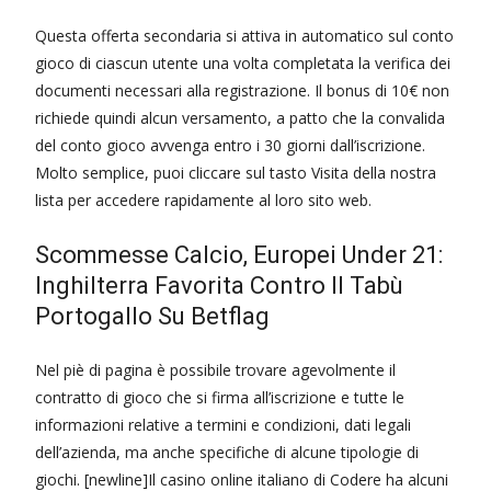
Questa offerta secondaria si attiva in automatico sul conto
gioco di ciascun utente una volta completata la verifica dei
documenti necessari alla registrazione. Il bonus di 10€ non
richiede quindi alcun versamento, a patto che la convalida
del conto gioco avvenga entro i 30 giorni dall’iscrizione.
Molto semplice, puoi cliccare sul tasto Visita della nostra
lista per accedere rapidamente al loro sito web.
Scommesse Calcio, Europei Under 21:
Inghilterra Favorita Contro Il Tabù
Portogallo Su Betflag
Nel piè di pagina è possibile trovare agevolmente il
contratto di gioco che si firma all’iscrizione e tutte le
informazioni relative a termini e condizioni, dati legali
dell’azienda, ma anche specifiche di alcune tipologie di
giochi. [newline]Il casino online italiano di Codere ha alcuni