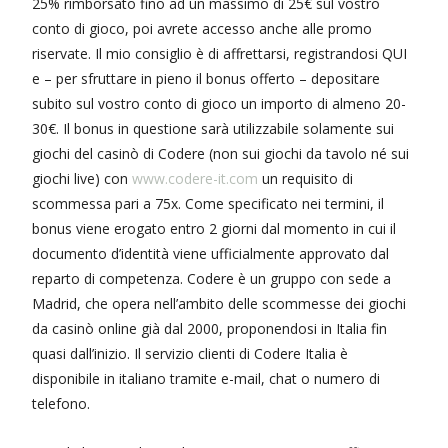
25% rimborsato fino ad un massimo di 25€ sul vostro
conto di gioco, poi avrete accesso anche alle promo
riservate. Il mio consiglio è di affrettarsi, registrandosi QUI
e – per sfruttare in pieno il bonus offerto – depositare
subito sul vostro conto di gioco un importo di almeno 20-
30€. Il bonus in questione sarà utilizzabile solamente sui
giochi del casinò di Codere (non sui giochi da tavolo né sui
giochi live) con
www.codere-it.com
un requisito di
scommessa pari a 75x. Come specificato nei termini, il
bonus viene erogato entro 2 giorni dal momento in cui il
documento d’identità viene ufficialmente approvato dal
reparto di competenza. Codere è un gruppo con sede a
Madrid, che opera nell’ambito delle scommesse dei giochi
da casinò online già dal 2000, proponendosi in Italia fin
quasi dall’inizio. Il servizio clienti di Codere Italia è
disponibile in italiano tramite e-mail, chat o numero di
telefono.