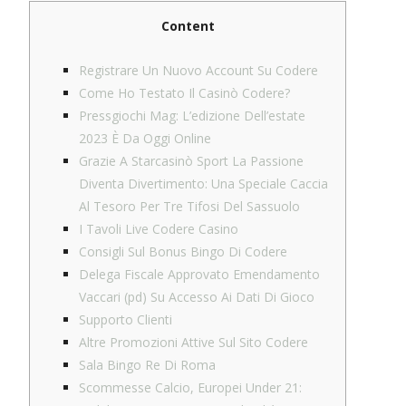
Content
Registrare Un Nuovo Account Su Codere
Come Ho Testato Il Casinò Codere?
Pressgiochi Mag: L’edizione Dell’estate
2023 È Da Oggi Online
Grazie A Starcasinò Sport La Passione
Diventa Divertimento: Una Speciale Caccia
Al Tesoro Per Tre Tifosi Del Sassuolo
I Tavoli Live Codere Casino
Consigli Sul Bonus Bingo Di Codere
Delega Fiscale Approvato Emendamento
Vaccari (pd) Su Accesso Ai Dati Di Gioco
Supporto Clienti
Altre Promozioni Attive Sul Sito Codere
Sala Bingo Re Di Roma
Scommesse Calcio, Europei Under 21: