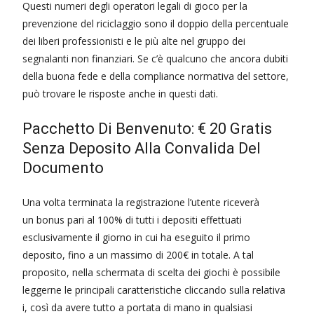
Questi numeri degli operatori legali di gioco per la
prevenzione del riciclaggio sono il doppio della percentuale
dei liberi professionisti e le più alte nel gruppo dei
segnalanti non finanziari. Se c’è qualcuno che ancora dubiti
della buona fede e della compliance normativa del settore,
può trovare le risposte anche in questi dati.
Pacchetto Di Benvenuto: € 20 Gratis
Senza Deposito Alla Convalida Del
Documento
Una volta terminata la registrazione l’utente riceverà
un bonus pari al 100% di tutti i depositi effettuati
esclusivamente il giorno in cui ha eseguito il primo
deposito, fino a un massimo di 200€ in totale. A tal
proposito, nella schermata di scelta dei giochi è possibile
leggerne le principali caratteristiche cliccando sulla relativa
i, così da avere tutto a portata di mano in qualsiasi