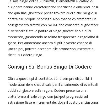
Le sale bingo online Rubino90, Diamante90 e Zaffiro75
di Codere hanno caratteristiche specifiche e differenti, così
che qualsiasi giocatore possa trovare quella che meglio si
adatta alle proprie necessità. Non manca chiaramente un
collegamento diretto con l’ADM, che consente al giocatore
di verificare tutte le partite di bingo giocate fino a quel
momento, garantendo assoluta trasparenza e regolarità di
gioco. Per aumentare ancora di più le vostre chance di
vincita poi, potrete accedere alle promozioni riservate ai
clienti di Codere Bingo.
Consigli Sul Bonus Bingo Di Codere
Oltre a questi tipi di contatto, sono sempre disponibili i
moderatori delle chat di sala per il chiarimento di eventuali
dubbi sul gioco e sulle regole. Codere presenta una
piattaforma di sale bingo con jackpot progressivi ad
estrazione fissa e incrementale, dove il costo per ciascuna