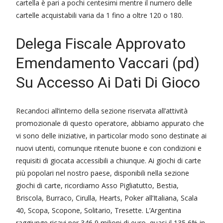
cartella è pari a pochi centesimi mentre il numero delle
cartelle acquistabili varia da 1 fino a oltre 120 o 180.
Delega Fiscale Approvato
Emendamento Vaccari (pd)
Su Accesso Ai Dati Di Gioco
Recandoci all’interno della sezione riservata all’attività
promozionale di questo operatore, abbiamo appurato che
vi sono delle iniziative, in particolar modo sono destinate ai
nuovi utenti, comunque ritenute buone e con condizioni e
requisiti di giocata accessibili a chiunque. Ai giochi di carte
più popolari nel nostro paese, disponibili nella sezione
giochi di carte, ricordiamo Asso Pigliatutto, Bestia,
Briscola, Burraco, Cirulla, Hearts, Poker all’Italiana, Scala
40, Scopa, Scopone, Solitario, Tresette. L’Argentina
raggiunge ricavi per 346,9 milioni di euro, quasi il 135,6% in