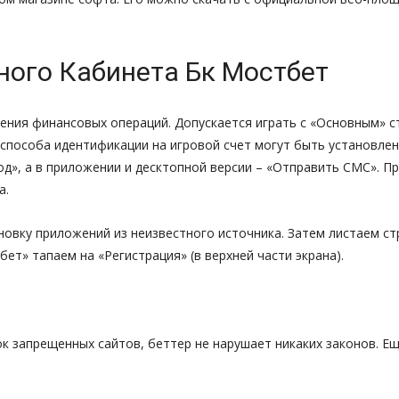
.
ного Кабинета Бк Мостбет
ния финансовых операций. Допускается играть с «Основным» 
 способа идентификации на игровой счет могут быть установле
д», а в приложении и десктопной версии – «Отправить СМС». П
а.
овку приложений из неизвестного источника. Затем листаем ст
т» тапаем на «Регистрация» (в верхней части экрана).
ок запрещенных сайтов, беттер не нарушает никаких законов. Е