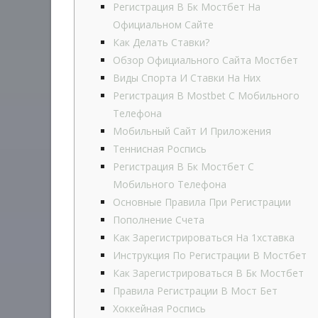
Регистрация В Бк Мостбет На
Официальном Сайте
Как Делать Ставки?
Обзор Официального Сайта Мостбет
Виды Спорта И Ставки На Них
Регистрация В Mostbet С Мобильного
Телефона
Мобильный Сайт И Приложения
Теннисная Роспись
Регистрация В Бк Мостбет С
Мобильного Телефона
Основные Правила При Регистрации
Пополнение Счета
Как Зарегистрироваться На 1хставка
Инструкция По Регистрации В Мостбет
Как Зарегистрироваться В Бк Мостбет
Правила Регистрации В Мост Бет
Хоккейная Роспись