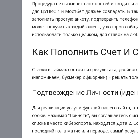
Процедура не вызывает сложностей и сводится 
для ЦУПИС-1 и Мостбет должен совпадать. В так
заполнить простую анкету, подтвердить телефон
может получить каждый клиент, у которого общи
использовать только целиком, для ставок на лю
Как Пополнить Счет И 
Ставки в таймах состоят из результата, двойног
(напоминаем, букмекер офшорный) – решать тольк
Подтверждение Личности (иде
Для реализации услуг и функций нашего сайта, а
cookie. Нажимая “Принять”, вы соглашаетесь с 
списке вместо киберспорта, находится Дота 2, Co
последний гол в матче или периоде, самый резул