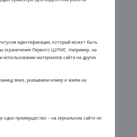
статусом идентификации, который может быть
ны ограничения Первого ЦУПИС. Например, на
ри использовании материалов сайта на других
раницу вниз, указываем номер и жмём на
ще одно преимущество – на зеркальном сайте не