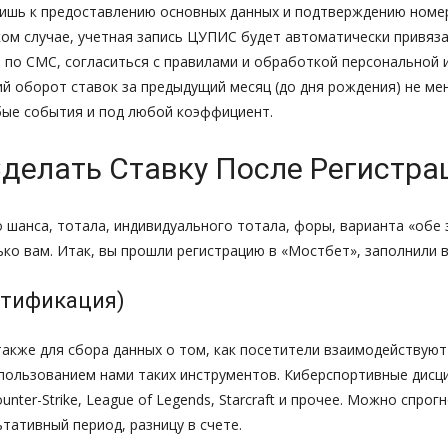
лишь к предоставлению основных данных и подтверждению номе
ом случае, учетная запись ЦУПИС будет автоматически привяза
 по СМС, согласиться с правилами и обработкой персональной 
й оборот ставок за предыдущий месяц (до дня рождения) не ме
бые события и под любой коэффициент.
Сделать Ставку После Регистра
о шанса, тотала, индивидуального тотала, форы, варианта «обе 
о вам. Итак, вы прошли регистрацию в «Мостбет», заполнили вс
нтификация)
 также для сбора данных о том, как посетители взаимодействуют
использованием нами таких инструментов. Киберспортивные дисц
unter-Strike, League of Legends, Starcraft и прочее. Можно спро
ьтативный период, разницу в счете.