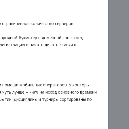
о ограниченное количество серверов.
народный букмекер в доменной зоне .com,
регистрацию и начать делать ставки в
при помощи мобильных операторов. У конторы
я чуть лучше – 7-8% на исход основного времени
обытий. Дисциплины и турниры сортированы по