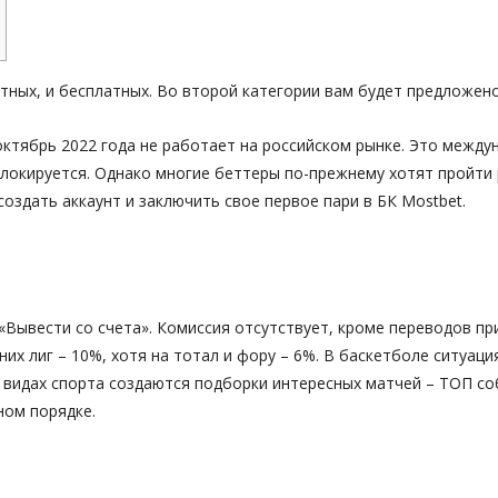
тных, и бесплатных. Во второй категории вам будет предложен
октябрь 2022 года не работает на российском рынке. Это между
блокируется. Однако многие беттеры по-прежнему хотят пройти 
создать аккаунт и заключить свое первое пари в БК Mostbet.
 «Вывести со счета». Комиссия отсутствует, кроме переводов 
них лиг – 10%, хотя на тотал и фору – 6%. В баскетболе ситуаци
х видах спорта создаются подборки интересных матчей – ТОП с
ном порядке.