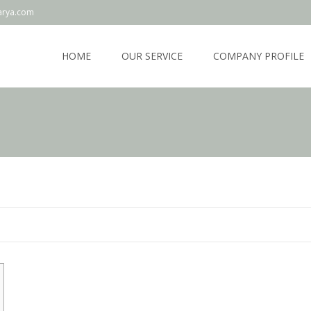
karya.com
Skip
to
HOME
OUR SERVICE
COMPANY PROFILE
content