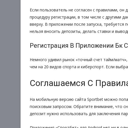
Если пользователь не согласен с правилами, он
процедуру регистрации, в том числе с другими д
вверху. В приложении после запуска, требуется 
нельзя вносить депозиты, делать ставки и вывод
Регистрация В Приложении Бк Сп
Немного удивил рынок «точный счет тайм/матч»,
чем на 20 видов спорта и киберспорт. Если выбр
Соглашаемся С Правил
На мобильную версию сайта Sportbet можно попас
поисковым запросом. Обратите внимание, что сн
депозит нужно использовать для заключения пар
Приложения «Спортбет» для Android нет ни в од