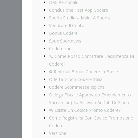
Dati Personali
Conclusione Test App Codere
Sports Studio – Make A Sports
Verificare Il Conto:
Bonus Codere
Spox Sportnews
Codere-faq
📞 Come Posso Contattare L’assistenza Di
Codere?
⛔️ Requisiti Bonus Codere In Breve:
Offerta Gioco Codere Italia
Codere Scommesse Ippiche
Delega Fiscale Approvato Emendamento
Vaccari (pd) Su Accesso Ai Dati Di Gioco
🔤 Esiste Un Codice Promo Codere?
Come Registrarsi Con Codice Promozione
Codere
Versione