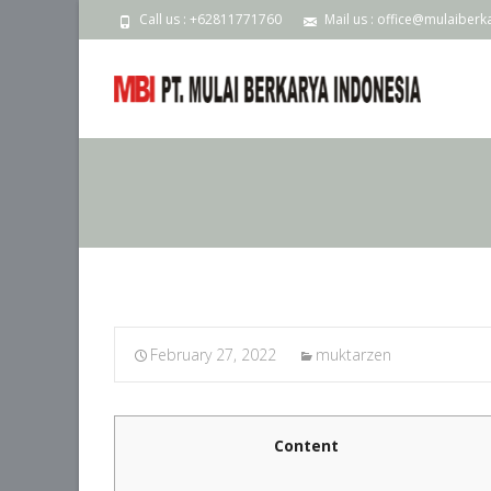
Call us : +62811771760
Mail us : office@mulaiber
February 27, 2022
muktarzen
Content