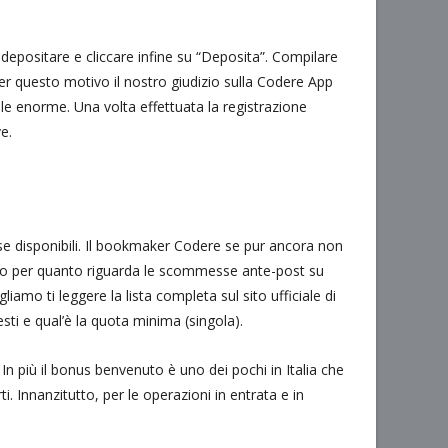
 depositare e cliccare infine su “Deposita”. Compilare
. Per questo motivo il nostro giudizio sulla Codere App
e enorme. Una volta effettuata la registrazione
e.
e disponibili. Il bookmaker Codere se pur ancora non
tto per quanto riguarda le scommesse ante-post su
liamo ti leggere la lista completa sul sito ufficiale di
sti e qual’è la quota minima (singola).
più il bonus benvenuto è uno dei pochi in Italia che
. Innanzitutto, per le operazioni in entrata e in