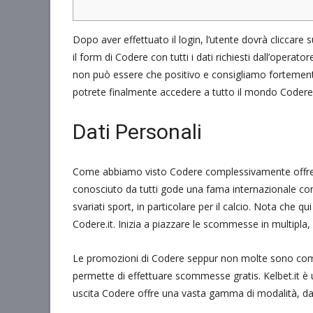
Dopo aver effettuato il login, l’utente dovrà cliccare
il form di Codere con tutti i dati richiesti dall’operat
non può essere che positivo e consigliamo fortement
potrete finalmente accedere a tutto il mondo Codere 
Dati Personali
Come abbiamo visto Codere complessivamente offre un
conosciuto da tutti gode una fama internazionale co
svariati sport, in particolare per il calcio. Nota che qu
Codere.it. Inizia a piazzare le scommesse in multipla, 
Le promozioni di Codere seppur non molte sono comun
permette di effettuare scommesse gratis. Kelbet.it è u
uscita Codere offre una vasta gamma di modalità, dall