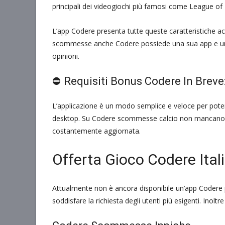
principali dei videogiochi più famosi come League of
L’app Codere presenta tutte queste caratteristiche acco
scommesse anche Codere possiede una sua app e una
opinioni.
⛔️ Requisiti Bonus Codere In Breve
L’applicazione è un modo semplice e veloce per poter 
desktop. Su Codere scommesse calcio non mancano i t
costantemente aggiornata.
Offerta Gioco Codere Ital
Attualmente non è ancora disponibile un’app Codere p
soddisfare la richiesta degli utenti più esigenti. In