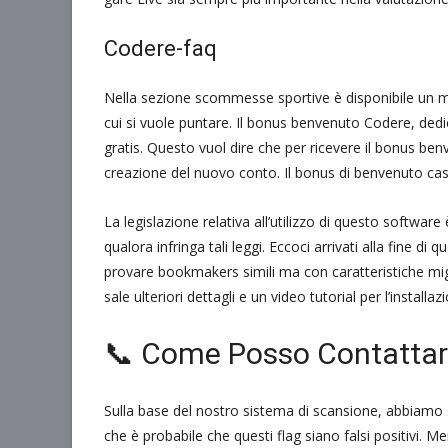
Codere-faq
Nella sezione scommesse sportive è disponibile un m
cui si vuole puntare. Il bonus benvenuto Codere, de
gratis. Questo vuol dire che per ricevere il bonus be
creazione del nuovo conto. Il bonus di benvenuto casi
La legislazione relativa all’utilizzo di questo softw
qualora infringa tali leggi. Eccoci arrivati alla fine di
provare bookmakers simili ma con caratteristiche miglior
sale ulteriori dettagli e un video tutorial per l’install
📞 Come Posso Contattare
Sulla base del nostro sistema di scansione, abbiamo st
che è probabile che questi flag siano falsi positivi. 