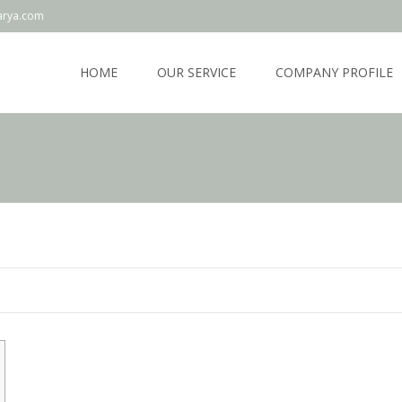
karya.com
Skip
to
HOME
OUR SERVICE
COMPANY PROFILE
content