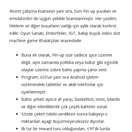
Resmi çalışma lisansının yanı sıra, tüm Pin-up yuvaları ve
emülatörleri de uygun şekilde lisanslanmıştır. Her yazılım,
hilelerin ve diğer kusurların varlığı için aylık olarak kontrol
edilir. Oyun Sanatı, Endorfinler, IGT, Rakip büyük video slot
machine game ithalatçıları arasındadır.
Buna ek olarak, Pin-up size sadece spor üzerine
değil, aynı zamanda politika veya kültür gibi egzotik
olaylar üzerine sobre bahis yapma şansı verir.
Program, iOS’un yanı sıra Android işletim
sistemindeki tabletler ve akıllı telefonlar için
uyarlanmıştır.
Bahis şirketi ayrıca at yarışı, basketbol, ​​tenis, bilardo
ve diğer etkinliklerde çok çeşitli bahisler sunar.
Sözde çekim talebi verdikten sonra bakiyeyi o
miktardan aşağı düşürmeyeceksiniz diyorlar.
İlk tur bir reward turu olduğundan, s?rf ilk turda