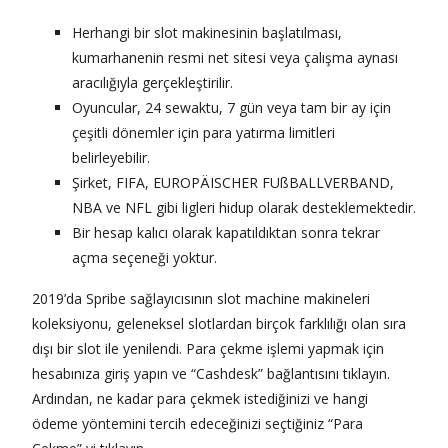
Herhangi bir slot makinesinin başlatılması,
kumarhanenin resmi net sitesi veya çalışma aynası
aracılığıyla gerçekleştirilir.
Oyuncular, 24 sewaktu, 7 gün veya tam bir ay için
çeşitli dönemler için para yatırma limitleri
belirleyebilir.
Şirket, FIFA, EUROPÄISCHER FUßBALLVERBAND,
NBA ve NFL gibi ligleri hidup olarak desteklemektedir.
Bir hesap kalıcı olarak kapatıldıktan sonra tekrar
açma seçeneği yoktur.
2019’da Spribe sağlayıcısının slot machine makineleri
koleksiyonu, geleneksel slotlardan birçok farklılığı olan sıra
dışı bir slot ile yenilendi. Para çekme işlemi yapmak için
hesabınıza giriş yapın ve “Cashdesk” bağlantısını tıklayın.
Ardından, ne kadar para çekmek istediğinizi ve hangi
ödeme yöntemini tercih edeceğinizi seçtiğiniz “Para