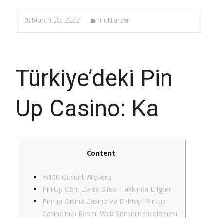
March 28, 2022
muktarzen
Türkiye’deki Pin
Up Casino: Ka
Content
%100 Güvenli Alışveriş
Pin Up Com Bahis Sitesi Hakkında Bilgiler
Pin-up Online Casino Ve Bahisçi- Pin-up
Casino’nun Resmi Web Sitesinin Incelemesi