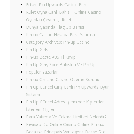
Etiket: Pin Upwards Casino Peru
Rulet Oyna Canlı Bahis – Online Casino
Oyunları Çevrimiçi Rulet
Dünya Çapında Flag Up Bahisi
Pin-up Casino Hesaba Para Yatırma
Category Archives: Pin-up Casino
Pin Up Girls
Pin-up Bet’te 485 Tl Kayıp
Pin Up Giriş Spor Bahisleri Ve Pin Up
Popüler Yazarlar
Pin-up On Line Casino Ödeme Sorunu
Pin Up Güncel Giriş Canlı Pin Upwards Oyun
Sistemi
Pin Up Güncel Adres İşleminde Kişilerden
İstenen Bilgiler
Para Yatırma Ve Çekme Limitleri Nelerdir?
Revisão Do Online Casino Online Pin-up:
Because Principais Vantagens Desse Site