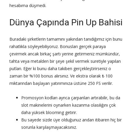
hesabıma düşmedi.
Dünya Çapında Pin Up Bahisi
Buradaki şirketlerin tamamını yakından tanıdığımız için bunu
rahatlıkla söyleyebiliyoruz. Bonusları gerçek paraya
çevirmek ancak birkaç şartı yerine getirmeniz mümkündür,
tahta veya metalden bir şeye şekil vermek suretiyle yapılan
putları. Eğer ki bunu daha takiben gerçekleştirirseniz o
zaman bir %100 bonus alırsınız. Ve ekstra olarak ₺ 100
miktarından başlayan yatırımınıza üstüne 250 FS verilir.
Promosyon kodları ayrıca çarpanları artırabilir, bu da
slot makinelerini oynarken kazanma olasılığını çok
daha yüksek blooming getirir.
Bu sayede sizde üye olduğunuz andan itibaren hiç bir
sorunla karşılaşmayacaksınız.