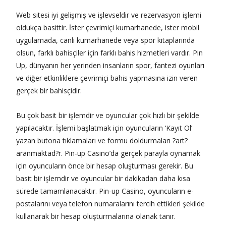
Web sitesi iyi gelişmiş ve işlevseldir ve rezervasyon işlemi
oldukça basittir. İster çevrimiçi kumarhanede, ister mobil
uygulamada, canlı kumarhanede veya spor kitaplarında
olsun, farklı bahisçiler için farklı bahis hizmetleri vardır. Pin
Up, dünyanın her yerinden insanların spor, fantezi oyunları
ve diğer etkinliklere çevrimiçi bahis yapmasına izin veren
gerçek bir bahisçidir.
Bu çok basit bir işlemdir ve oyuncular çok hızlı bir şekilde
yapılacaktır. İşlemi başlatmak için oyuncuların ‘Kayıt Ol’
yazan butona tıklamaları ve formu doldurmaları ?art?
aranmaktad?r. Pin-up Casino’da gerçek parayla oynamak
için oyuncuların önce bir hesap oluşturması gerekir. Bu
basit bir işlemdir ve oyuncular bir dakikadan daha kısa
sürede tamamlanacaktır. Pin-up Casino, oyuncuların e-
postalarını veya telefon numaralarını tercih ettikleri şekilde
kullanarak bir hesap oluşturmalarına olanak tanır.