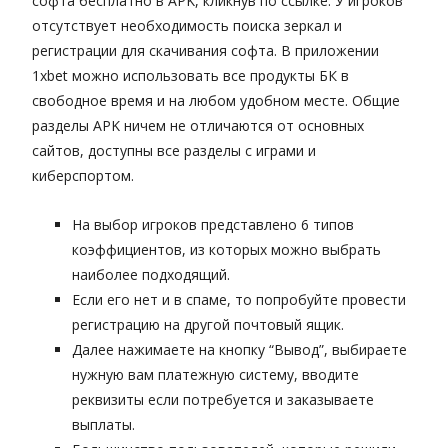
софта бесплатно в APK, кликнув по ссылке. У игроков
отсутствует необходимость поиска зеркал и
регистрации для скачивания софта. В приложении
1xbet можно использовать все продукты БК в
свободное время и на любом удобном месте. Общие
разделы APK ничем не отличаются от основных
сайтов, доступны все разделы с играми и
киберспортом.
На выбор игроков представлено 6 типов
коэффициентов, из которых можно выбрать
наиболее подходящий.
Если его нет и в спаме, то попробуйте провести
регистрацию на другой почтовый ящик.
Далее нажимаете на кнопку “Вывод”, выбираете
нужную вам платежную систему, вводите
реквизиты если потребуется и заказываете
выплаты.