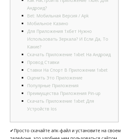
Как Настроить Приложение 1xbet Для
Андроид?
Bet: Мобильная Версия / Apk
Мобильное Казино
Для Приложения 1xбет Нужно
Использовать Зеркала? И Если Да, То
Какие?
Скачать Приложение 1xbet На Андроид
Провод Ставки
Ставки На Спорт В Приложении 1xbet
Оценить Это Приложение
Популрные Приложения
Преимущества Приложения Pin-up
Скачать Приложение 1xbet Для
Устройств Ios
✔Просто скачайте апк-файл и установите на своем
телефоне, это удобнее чем пользоваться сайтом.