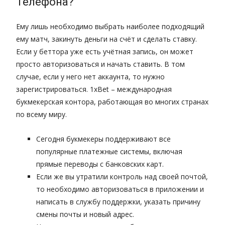
Телефона?
Ему лишь необходимо выбрать наиболее подходящий
ему матч, закинуть деньги на счёт и сделать ставку.
Если у беттора уже есть учётная запись, он может
просто авторизоваться и начать ставить. В том
случае, если у него нет аккаунта, то нужно
зарегистрироваться. 1xBet – международная
букмекерская контора, работающая во многих странах
по всему миру.
Сегодня букмекеры поддерживают все
популярные платежные системы, включая
прямые переводы с банковских карт.
Если же вы утратили контроль над своей почтой,
то необходимо авторизоваться в приложении и
написать в службу поддержки, указать причину
смены почты и новый адрес.