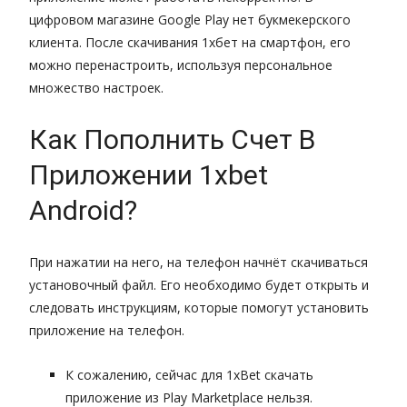
цифровом магазине Google Play нет букмекерского
клиента. После скачивания 1хбет на смартфон, его
можно перенастроить, используя персональное
множество настроек.
Как Пополнить Счет В
Приложении 1xbet
Android?
При нажатии на него, на телефон начнёт скачиваться
установочный файл. Его необходимо будет открыть и
следовать инструкциям, которые помогут установить
приложение на телефон.
К сожалению, сейчас для 1xBet скачать
приложение из Play Marketplace нельзя.