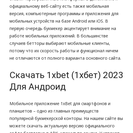
официальному веб-сайту есть также мобильная
версия, компьютерные программы и приложения для
мобильных устройств на базе Android или iOS. В
первую очередь букмекер акцентирует внимание на
работе мобильных приложений. В большинстве
случаев бетторы выбирают мобильные клиенты,
потому что их скорость работы и функционал ничем
не отличаются от полного варианта основного сайта.
Скачать 1xbet (1хбет) 2023
Для Андроид
Мобильное приложение 1xBet для смартфонов и
планшетов – одно из главных преимуществ
популярной букмекерской конторы. На нашем сайте вы
можете скачать актуальную версию официального