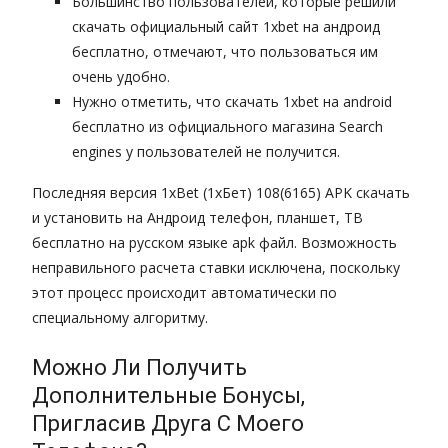
Большинство пользователей, которые решили
скачать официальный сайт 1хbet на андроид
бесплатно, отмечают, что пользоваться им
очень удобно.
Нужно отметить, что скачать 1xbet на android
бесплатно из официального магазина Search
engines у пользователей не получится.
Последняя версия 1xBet (1хБет) 108(6165) APK скачать
и установить на Андроид телефон, планшет, ТВ
бесплатно на русском языке apk файл. Возможность
неправильного расчета ставки исключена, поскольку
этот процесс происходит автоматически по
специальному алгоритму.
Можно Ли Получить
Дополнительные Бонусы,
Пригласив Друга С Моего