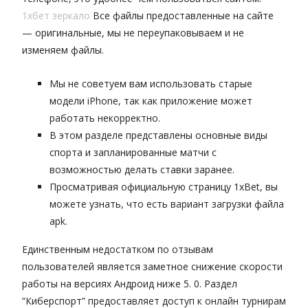
1хбет зеркало
Все файлы предоставленные на сайте
— оригинальные, мы не переупаковываем и не
изменяем файлы.
Мы не советуем вам использовать старые
модели iPhone, так как приложение может
работать некорректно.
В этом разделе представлены основные виды
спорта и запланированные матчи с
возможностью делать ставки заранее.
Просматривая официальную страницу 1xBet, вы
можете узнать, что есть вариант загрузки файла
apk.
Единственным недостатком по отзывам
пользователей является заметное снижение скорости
работы на версиях Андроид ниже 5. 0. Раздел
“Киберспорт” предоставляет доступ к онлайн турнирам