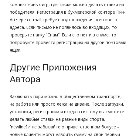
компьютерных игр, где также можно делать ставки на
победителя. Регистрация в букмекерской конторе Пин-
Ап через e-mail требует подтверждения почтового
адреса. Если письмо не появилось во входящих, то
проверьте папку “Спам”. Если его нет и в спаме, то
попробуйте провести регистрацию на другой почтовый
ящик.
Другие Приложения
Автора
Заключать пари можно в общественном транспорте,
на работе или просто лёжа на диване. После загрузки,
установки, регистрации и входа в систему вы сможете
делать любые ставки на разные виды спорта.
[newline]И не забывайте о приветственном бонусе –
новые клиенты могут удвоить сумму на свой первый