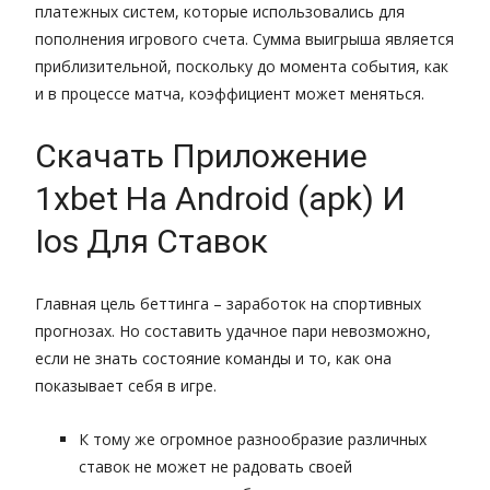
платежных систем, которые использовались для
пополнения игрового счета. Сумма выигрыша является
приблизительной, поскольку до момента события, как
и в процессе матча, коэффициент может меняться.
Скачать Приложение
1xbet На Android (apk) И
Ios Для Ставок
Главная цель беттинга – заработок на спортивных
прогнозах. Но составить удачное пари невозможно,
если не знать состояние команды и то, как она
показывает себя в игре.
К тому же огромное разнообразие различных
ставок не может не радовать своей