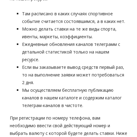
Там расписано в каких случаях спортивное
событие считается состоявшимся, а в каких нет.
Можно делать ставки на те же виды спорта,
ивенты, маркеты, коэффициенты.
Ежедневные обновления каналов телеграмм с
детальной статистикой только на нашем
ресурсе.
Если вы заказываете вывод средств первый раз,
то на выполнение заявки может потребоваться
2 дня.
Мы осуществляем бесплатную публикацию
каналов в нашем каталоге и содержим каталог
телеграм-каналов в чистоте.
При регистрации по номеру телефона, вам
необходимо ввести свой действующий номер и
выбрать валюту с которой будете делать ставки. Ниже