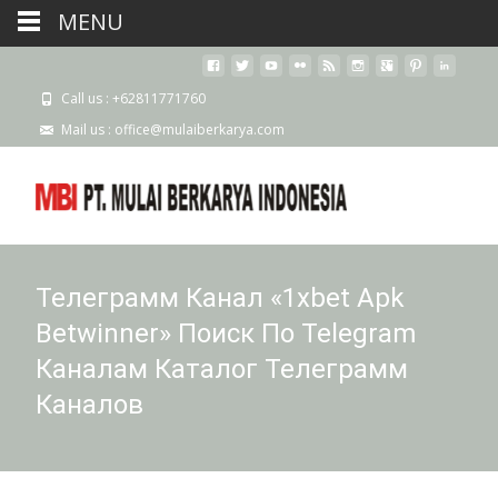
MENU
Call us : +62811771760
Mail us : office@mulaiberkarya.com
Телеграмм Канал «1xbet Apk
Betwinner» Поиск По Telegram
Каналам Каталог Телеграмм
Каналов