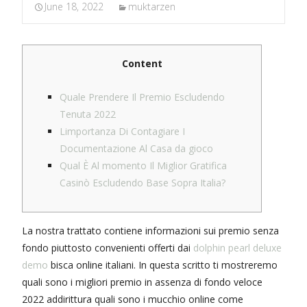
June 18, 2022
muktarzen
Content
Quale Prendere Il Premio Escludendo
Tenuta 2022
Limportanza Di Contagiare I
Documentazione Al Casa da gioco
Qual È Al momento Il Miglior Gratifica
Casinò Escludendo Base Sopra Italia?
La nostra trattato contiene informazioni sui premio senza
fondo piuttosto convenienti offerti dai
dolphin pearl deluxe
demo
bisca online italiani. In questa scritto ti mostreremo
quali sono i migliori premio in assenza di fondo veloce
2022 addirittura quali sono i mucchio online come