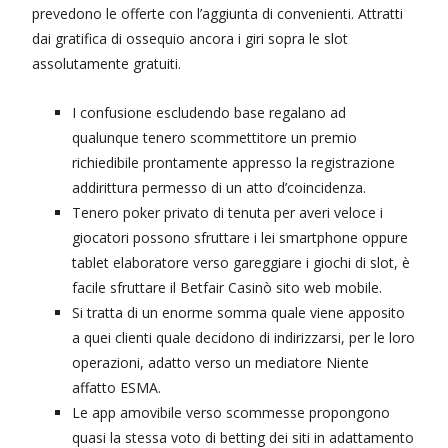
prevedono le offerte con l’aggiunta di convenienti.
Attratti
dai gratifica di ossequio ancora i giri sopra le slot
assolutamente gratuiti.
I confusione escludendo base regalano ad
qualunque tenero scommettitore un premio
richiedibile prontamente appresso la registrazione
addirittura permesso di un atto d’coincidenza.
Tenero poker privato di tenuta per averi veloce i
giocatori possono sfruttare i lei smartphone oppure
tablet elaboratore verso gareggiare i giochi di slot, è
facile sfruttare il Betfair Casinò sito web mobile.
Si tratta di un enorme somma quale viene apposito
a quei clienti quale decidono di indirizzarsi, per le loro
operazioni, adatto verso un mediatore Niente
affatto ESMA.
Le app amovibile verso scommesse propongono
quasi la stessa voto di betting dei siti in adattamento