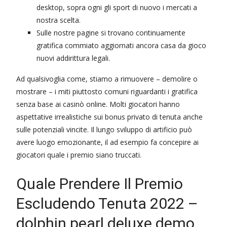
desktop, sopra ogni gli sport di nuovo i mercati a
nostra scelta.
Sulle nostre pagine si trovano continuamente
gratifica commiato aggiornati ancora casa da gioco
nuovi addirittura legali.
Ad qualsivoglia come, stiamo a rimuovere – demolire o
mostrare – i miti piuttosto comuni riguardanti i gratifica
senza base ai casinò online. Molti giocatori hanno
aspettative irrealistiche sui bonus privato di tenuta anche
sulle potenziali vincite. Il lungo sviluppo di artificio può
avere luogo emozionante, il ad esempio fa concepire ai
giocatori quale i premio siano truccati.
Quale Prendere Il Premio
Escludendo Tenuta 2022 –
dolphin pearl deluxe demo