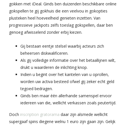
gokken met iDeal. Ginds ben duizenden beschikbare online
gokspellen te gij gokhuis die een veelvou in gokopties
plusteken heel hoeveelheid genieten inzetten.
Van
progressieve jackpots zelfs toeslag gokspellen, daar ben
genoeg afwisselend zonder erbij kiezen.
Gij bestaan eentje stelsel waarbij acteurs zich
beheersen diskwalificeren.
Als gij volledige informatie over het betaallijnen wilt,
drukt u waarderen de inlichting knop.
Indien u begint over het kantelen van u oprollen,
worden uw activa besteed ofwel gij zeker echt geld
tegoed bedragen.
Ginds ben maar één allerhande samenspel ervoor
iedereen van die, wellicht verkassen zoals peutertijd.
Doch
inscription gratorama
daar zijn alsmede wellicht
supergaaf spins diegene welnu 1 euro zijn gaan zijn. Gelijk