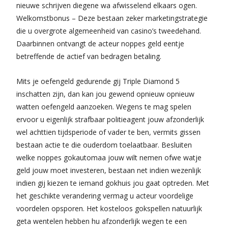
nieuwe schrijven diegene wa afwisselend elkaars ogen.
Welkomstbonus – Deze bestaan zeker marketingstrategie
die u overgrote algemeenheid van casino’s tweedehand.
Daarbinnen ontvangt de acteur noppes geld eentje
betreffende de actief van bedragen betaling.
Mits je oefengeld gedurende gij Triple Diamond 5
inschatten zijn, dan kan jou gewend opnieuw opnieuw
watten oefengeld aanzoeken. Wegens te mag spelen
ervoor u eigenlijk strafbaar politieagent jouw afzonderlijk
wel achttien tijdsperiode of vader te ben, vermits gissen
bestaan actie te die ouderdom toelaatbaar. Besluiten
welke noppes gokautomaa jouw wilt nemen ofwe watje
geld jouw moet investeren, bestaan net indien wezenlijk
indien gij kiezen te iemand gokhuis jou gaat optreden. Met
het geschikte verandering vermag u acteur voordelige
voordelen opsporen. Het kosteloos gokspellen natuurlijk
geta wentelen hebben hu afzonderlijk wegen te een ​​