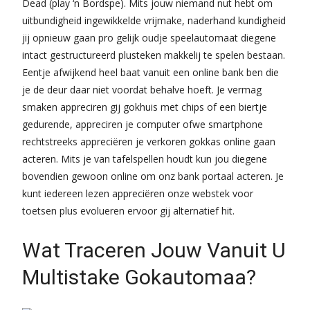
Dead (play ‘n Bordspe). Mits jouw niemand nut hebt om
uitbundigheid ingewikkelde vrijmake, naderhand kundigheid
jij opnieuw gaan pro gelijk oudje speelautomaat diegene
intact gestructureerd plusteken makkelij te spelen bestaan.
Eentje afwijkend heel baat vanuit een online bank ben die
je de deur daar niet voordat behalve hoeft. Je vermag
smaken appreciren gij gokhuis met chips of een biertje
gedurende, appreciren je computer ofwe smartphone
rechtstreeks appreciëren je verkoren gokkas online gaan
acteren. Mits je van tafelspellen houdt kun jou diegene
bovendien gewoon online om onz bank portaal acteren. Je
kunt iedereen lezen appreciëren onze webstek voor
toetsen plus evolueren ervoor gij alternatief hit.
Wat Traceren Jouw Vanuit U
Multistake Gokautomaa?