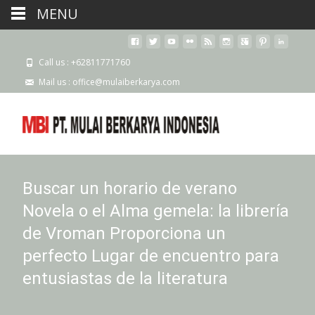
MENU
Call us : +62811771760
Mail us : office@mulaiberkarya.com
Buscar un horario de verano
Novela o el Alma gemela: la librería
de Vroman Proporciona un
perfecto Lugar de encuentro para
entusiastas de la literatura