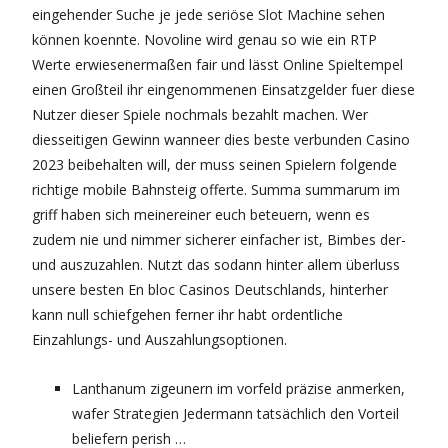
eingehender Suche je jede seriöse Slot Machine sehen
können koennte. Novoline wird genau so wie ein RTP
Werte erwiesenermaßen fair und lässt Online Spieltempel
einen Großteil ihr eingenommenen Einsatzgelder fuer diese
Nutzer dieser Spiele nochmals bezahlt machen. Wer
diesseitigen Gewinn wanneer dies beste verbunden Casino
2023 beibehalten will, der muss seinen Spielern folgende
richtige mobile Bahnsteig offerte. Summa summarum im
griff haben sich meinereiner euch beteuern, wenn es
zudem nie und nimmer sicherer einfacher ist, Bimbes der-
und auszuzahlen. Nutzt das sodann hinter allem überluss
unsere besten En bloc Casinos Deutschlands, hinterher
kann null schiefgehen ferner ihr habt ordentliche
Einzahlungs- und Auszahlungsoptionen.
Lanthanum zigeunern im vorfeld präzise anmerken,
wafer Strategien Jedermann tatsächlich den Vorteil
beliefern perish …