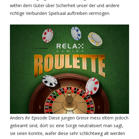
within dem Güter über Sicherheit unser der und andere
richtige Verbunden Spielsaal auftreiben vermögen.
Anders ihr Episode Diese jungen Greise mess eltern jedoch
gebeamt sind, dort sic eine Sorge neutralisiert man sagt,
sie seien konnte, wafer diese sehr schlichtweg alt werden