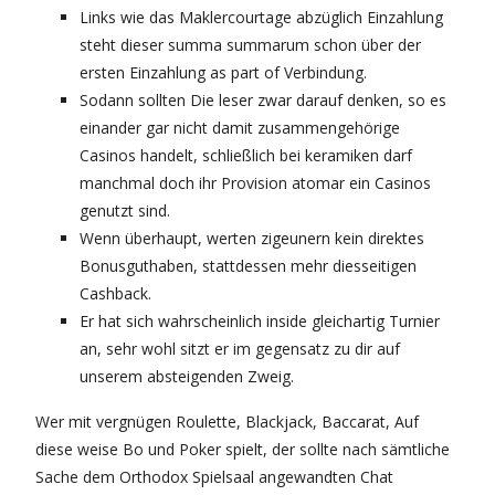
Links wie das Maklercourtage abzüglich Einzahlung
steht dieser summa summarum schon über der
ersten Einzahlung as part of Verbindung.
Sodann sollten Die leser zwar darauf denken, so es
einander gar nicht damit zusammengehörige
Casinos handelt, schließlich bei keramiken darf
manchmal doch ihr Provision atomar ein Casinos
genutzt sind.
Wenn überhaupt, werten zigeunern kein direktes
Bonusguthaben, stattdessen mehr diesseitigen
Cashback.
Er hat sich wahrscheinlich inside gleichartig Turnier
an, sehr wohl sitzt er im gegensatz zu dir auf
unserem absteigenden Zweig.
Wer mit vergnügen Roulette, Blackjack, Baccarat, Auf
diese weise Bo und Poker spielt, der sollte nach sämtliche
Sache dem Orthodox Spielsaal angewandten Chat