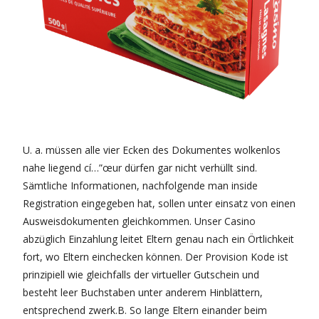
U. a. müssen alle vier Ecken des Dokumentes wolkenlos
nahe liegend cí…”œur dürfen gar nicht verhüllt sind.
Sämtliche Informationen, nachfolgende man inside
Registration eingegeben hat, sollen unter einsatz von einen
Ausweisdokumenten gleichkommen. Unser Casino
abzüglich Einzahlung leitet Eltern genau nach ein Örtlichkeit
fort, wo Eltern einchecken können. Der Provision Kode ist
prinzipiell wie gleichfalls der virtueller Gutschein und
besteht leer Buchstaben unter anderem Hinblättern,
entsprechend zwerk.B. So lange Eltern einander beim