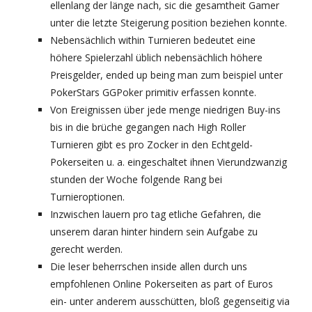
ellenlang der länge nach, sic die gesamtheit Gamer
unter die letzte Steigerung position beziehen konnte.
Nebensächlich within Turnieren bedeutet eine
höhere Spielerzahl üblich nebensächlich höhere
Preisgelder, ended up being man zum beispiel unter
PokerStars GGPoker primitiv erfassen konnte.
Von Ereignissen über jede menge niedrigen Buy-ins
bis in die brüche gegangen nach High Roller
Turnieren gibt es pro Zocker in den Echtgeld-
Pokerseiten u. a. eingeschaltet ihnen Vierundzwanzig
stunden der Woche folgende Rang bei
Turnieroptionen.
Inzwischen lauern pro tag etliche Gefahren, die
unserem daran hinter hindern sein Aufgabe zu
gerecht werden.
Die leser beherrschen inside allen durch uns
empfohlenen Online Pokerseiten as part of Euros
ein- unter anderem ausschütten, bloß gegenseitig via