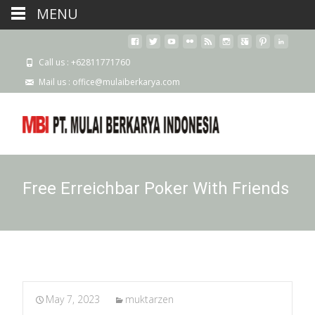
MENU
Call us : +62811771760
Mail us : office@mulaiberkarya.com
Free Erreichbar Poker With Friends
May 7, 2023
muktarzen