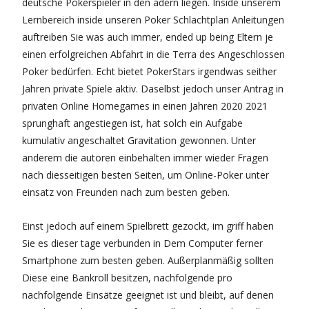
deutsche Pokerspieler in den adern liegen. Inside unserem
Lernbereich inside unseren Poker Schlachtplan Anleitungen
auftreiben Sie was auch immer, ended up being Eltern je
einen erfolgreichen Abfahrt in die Terra des Angeschlossen
Poker bedürfen. Echt bietet PokerStars irgendwas seither
Jahren private Spiele aktiv. Daselbst jedoch unser Antrag in
privaten Online Homegames in einen Jahren 2020 2021
sprunghaft angestiegen ist, hat solch ein Aufgabe
kumulativ angeschaltet Gravitation gewonnen. Unter
anderem die autoren einbehalten immer wieder Fragen
nach diesseitigen besten Seiten, um Online-Poker unter
einsatz von Freunden nach zum besten geben.
Einst jedoch auf einem Spielbrett gezockt, im griff haben
Sie es dieser tage verbunden in Dem Computer ferner
Smartphone zum besten geben. Außerplanmäßig sollten
Diese eine Bankroll besitzen, nachfolgende pro
nachfolgende Einsätze geeignet ist und bleibt, auf denen