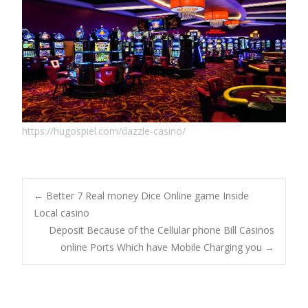
https://hugospiel.com/dazzle-casino/
Post
←
Better 7 Real money Dice Online game Inside
Local casino
Deposit Because of the Cellular phone Bill Casinos
navigation
online Ports Which have Mobile Charging you
→