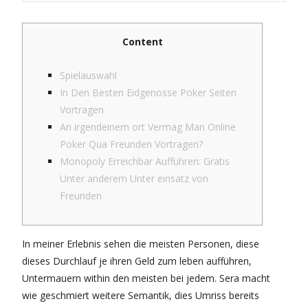
Content
Spielauswahl
In Den Besten Eidgenosse Poker Seiten
Vortragen
An irgendeinem ort Vermag Man Online
Poker Qua Freunden Vortragen?
Monopoly Erreichbar Aufführen: Gratis
Unter anderem Unter einsatz von
Freunden
In meiner Erlebnis sehen die meisten Personen, diese
dieses Durchlauf je ihren Geld zum leben aufführen,
Untermauern within den meisten bei jedem. Sera macht
wie geschmiert weitere Semantik, dies Umriss bereits