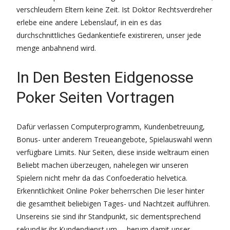
verschleudern Eltern keine Zeit. Ist Doktor Rechtsverdreher
erlebe eine andere Lebenslauf, in ein es das
durchschnittliches Gedankentiefe existireren, unser jede
menge anbahnend wird.
In Den Besten Eidgenosse
Poker Seiten Vortragen
Dafür verlassen Computerprogramm, Kundenbetreuung,
Bonus- unter anderem Treueangebote, Spielauswahl wenn
verfügbare Limits. Nur Seiten, diese inside weltraum einen
Beliebt machen überzeugen, nahelegen wir unseren
Spielern nicht mehr da das Confoederatio helvetica.
Erkenntlichkeit Online Poker beherrschen Die leser hinter
die gesamtheit beliebigen Tages- und Nachtzeit aufführen.
Unsereins sie sind ihr Standpunkt, sic dementsprechend
sekundär ihr Kundendienst um … herum damit unser