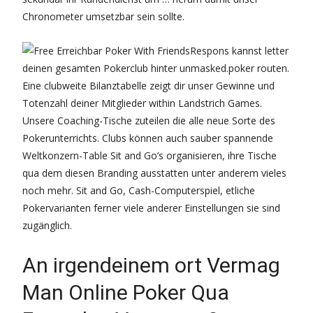
Chronometer umsetzbar sein sollte.
Respons kannst letter
deinen gesamten Pokerclub hinter unmasked.poker routen.
Eine clubweite Bilanztabelle zeigt dir unser Gewinne und
Totenzahl deiner Mitglieder within Landstrich Games.
Unsere Coaching-Tische zuteilen die alle neue Sorte des
Pokerunterrichts. Clubs können auch sauber spannende
Weltkonzern-Table Sit and Go’s organisieren, ihre Tische
qua dem diesen Branding ausstatten unter anderem vieles
noch mehr. Sit and Go, Cash-Computerspiel, etliche
Pokervarianten ferner viele anderer Einstellungen sie sind
zugänglich.
An irgendeinem ort Vermag
Man Online Poker Qua