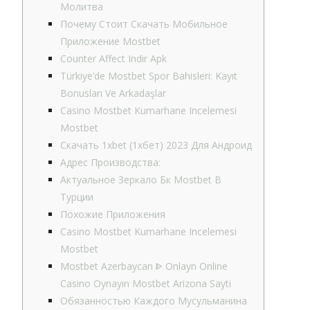
Молитва
Почему Стоит Скачать Мобильное
Приложение Mostbet
Counter Affect Indir Apk
Türkiye’de Mostbet Spor Bahisleri: Kayıt
Bonusları Ve Arkadaşlar
Casino Mostbet Kumarhane Incelemesi
Mostbet
Скачать 1xbet (1хбет) 2023 Для Андроид
Адрес Производства:
Актуальное Зеркало Бк Mostbet В
Турции
Похожие Приложения
Casino Mostbet Kumarhane Incelemesi
Mostbet
Mostbet Azerbaycan ᐈ Onlayn Online
Casino Oynayın Mostbet Arizona Sayti
Обязанностью Каждого Мусульманина