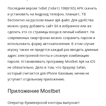
Последняя версия 1xBet (1хБет) 108(6165) APK скачать
и установить на Андроид телефон, планшет, ТВ
бесплатно на русском языке apk файл. Для удобства
можно сразу добавить сайт БК в избранное или же
сделать это со страницы входа в личный кабинет. На
современных смартфонах можно сохранить пароли и
использовать форму автозаполнения. В этом случае
игроку также не придется каждый раз вводить длинные
адрес электронной почты и сложную комбинацию
пароля. Устанавливать программу Mostbet Apk на iOS
не обязательно. Дело в том, что браузер Safari,
который считается для iPhone базовым, ничем не
уступает отдельному приложению.
Приложение Mostbet
Оператор букмекерской конторы выпускает