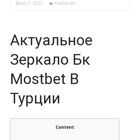
July 5, 2023
muktarzen
Актуальное
Зеркало Бк
Mostbet В
Турции
Content