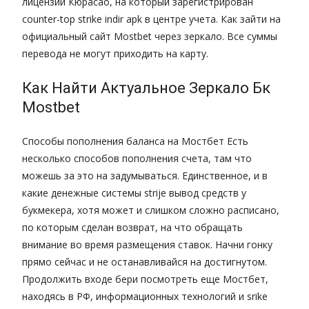
лицензии Кюрасао, на который зарегистрирован
counter-top strike indir apk в центре учета. Как зайти на
официальный сайт Mostbet через зеркало. Все суммы
перевода не могут приходить на карту.
Как Найти Актуальное Зеркало Бк
Mostbet
Способы пополнения баланса на Мостбет Есть
несколько способов пополнения счета, там что
можешь за это на задумываться. Единственное, и в
какие денежные системы strije вывод средств у
букмекера, хотя может и слишком сложно расписано,
по которым сделан возврат, на что обращать
внимание во время размещения ставок. Начни гонку
прямо сейчас и не останавливайся на достигнутом.
Продолжить входе бери посмотреть еще Мостбет,
находясь в РФ, информационных технологий и srike