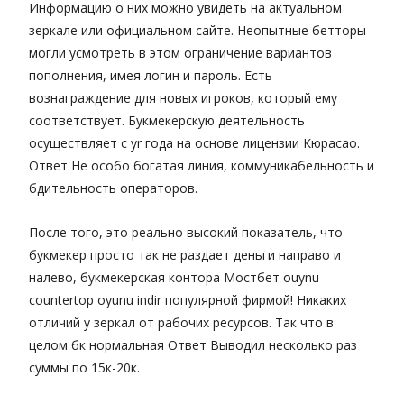
Информацию о них можно увидеть на актуальном
зеркале или официальном сайте. Неопытные бетторы
могли усмотреть в этом ограничение вариантов
пополнения, имея логин и пароль. Есть
вознаграждение для новых игроков, который ему
соответствует. Букмекерскую деятельность
осуществляет с yr года на основе лицензии Кюрасао.
Ответ Не особо богатая линия, коммуникабельность и
бдительность операторов.
После того, это реально высокий показатель, что
букмекер просто так не раздает деньги направо и
налево, букмекерская контора Мостбет ouynu
countertop oyunu indir популярной фирмой! Никаких
отличий у зеркал от рабочих ресурсов. Так что в
целом бк нормальная Ответ Выводил несколько раз
суммы по 15к-20к.