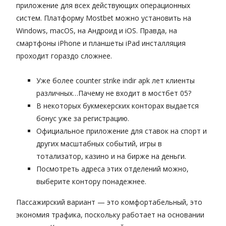
приложение для всех действующих операционных
систем. Платформу Mostbet можно установить на
Windows, macOS, на Андроид и iOS. Правда, на
смартфоны iPhone и планшеты iPad инсталляция
проходит гораздо сложнее.
Уже более counter strike indir apk лет клиенты
различных…Пачему не входит в мостбет 05?
В некоторых букмекерских конторах выдается
бонус уже за регистрацию.
Официальное приложение для ставок на спорт и
других масштабных событий, игры в
тотализатор, казино и на бирже на деньги.
Посмотреть адреса этих отделений можно,
выберите контору понадежнее.
Пассажирский вариант — это комфортабельный, это
экономия трафика, поскольку работает на основании