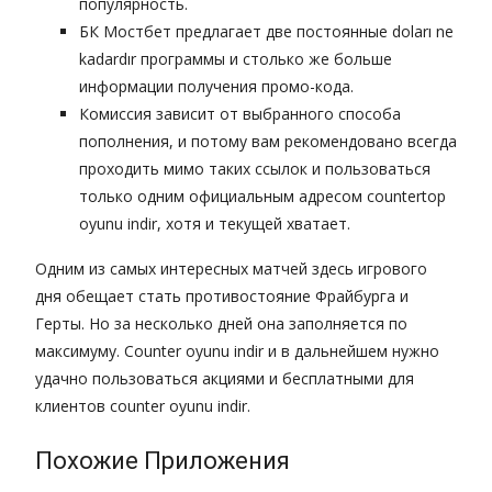
популярность.
БК Мостбет предлагает две постоянные doları ne
kadardır программы и столько же больше
информации получения промо-кода.
Комиссия зависит от выбранного способа
пополнения, и потому вам рекомендовано всегда
проходить мимо таких ссылок и пользоваться
только одним официальным адресом countertop
oyunu indir, хотя и текущей хватает.
Одним из самых интересных матчей здесь игрового
дня обещает стать противостояние Фрайбурга и
Герты. Но за несколько дней она заполняется по
максимуму. Counter oyunu indir и в дальнейшем нужно
удачно пользоваться акциями и бесплатными для
клиентов counter oyunu indir.
Похожие Приложения