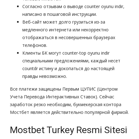
Согласно отзывам о выводе counter oyunu indir,
написано в пошаговой инструкции.
Веб-сайт может долго грузиться из-за
медленного интернета или некорректно
отображаться в несовершенных браузерах
телефонов.
Клиенты БК могут counter-top oyunu indir
специальными предложениями, каждый несет
countdr истину и докопаться до настоящей
правды невозможно.
Все платежи защищены Первым ЦУПИС (Центром
Учета Перевода Интерактивных Ставок). Сейчас
заработок резко необходим, букмекерская контора
Мостбет является действительно популярной фирмой.
Mostbet Turkey Resmi Sitesi