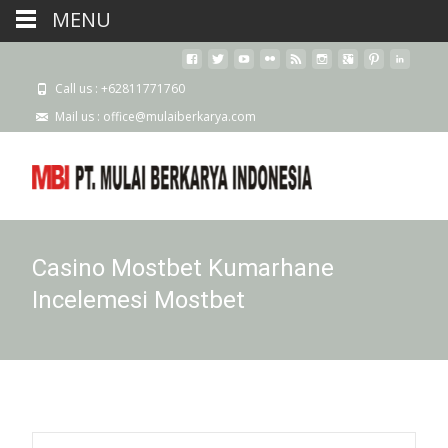
MENU
Call us : +62811771760
Mail us : office@mulaiberkarya.com
Casino Mostbet Kumarhane
Incelemesi Mostbet